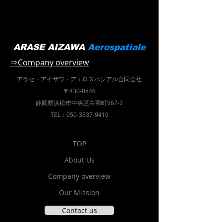
ARASE AIZAWA
Aerospatiale
⇒Company overview
アラセ・アイザワ・
アエロスパシアル合同会社
〒430-0846
静岡県浜松市中央区白羽町567-2
TEL：050-3537-9410
TOP
About Us
Company overview
Our Mission
Contact us