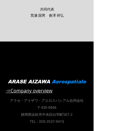
共同代表
荒瀬 国男 會澤 祥弘
ARASE AIZAWA
Aerospatiale
⇒Company overview
アラセ・アイザワ・
アエロスパシアル合同会社
〒430-0846
静岡県浜松市中央区白羽町567-2
TEL：050-3537-9410