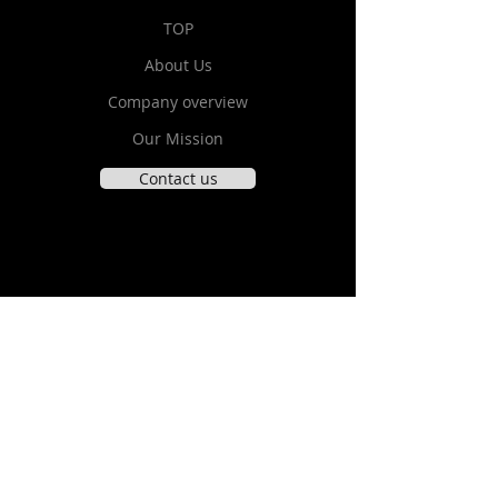
TOP
About Us
Company overview
Our Mission
Contact us
Link
會澤高圧コンクリート
コンクリートメディカルセンター
Basilisk
AICE
CarbonCure