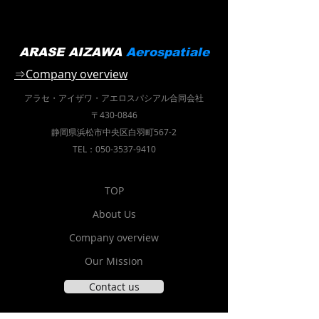
ARASE AIZAWA
Aerospatiale
⇒Company overview
アラセ・アイザワ・
アエロスパシアル合同会社
〒430-0846
静岡県浜松市中央区白羽町567-2
TEL：050-3537-9410
TOP
About Us
Company overview
Our Mission
Contact us