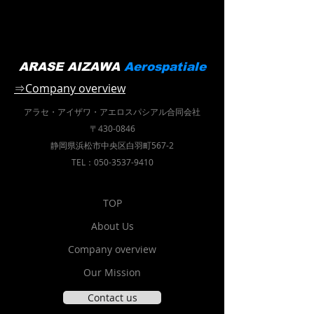
ARASE AIZAWA
Aerospatiale
⇒Company overview
アラセ・アイザワ・
アエロスパシアル合同会社
〒430-0846
静岡県浜松市中央区白羽町567-2
TEL：050-3537-9410
TOP
About Us
Company overview
Our Mission
Contact us